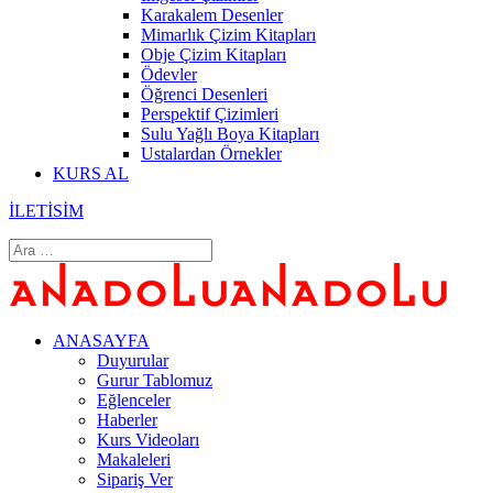
Karakalem Desenler
Mimarlık Çizim Kitapları
Obje Çizim Kitapları
Ödevler
Öğrenci Desenleri
Perspektif Çizimleri
Sulu Yağlı Boya Kitapları
Ustalardan Örnekler
KURS AL
İLETİSİM
ANASAYFA
Duyurular
Gurur Tablomuz
Eğlenceler
Haberler
Kurs Videoları
Makaleleri
Sipariş Ver