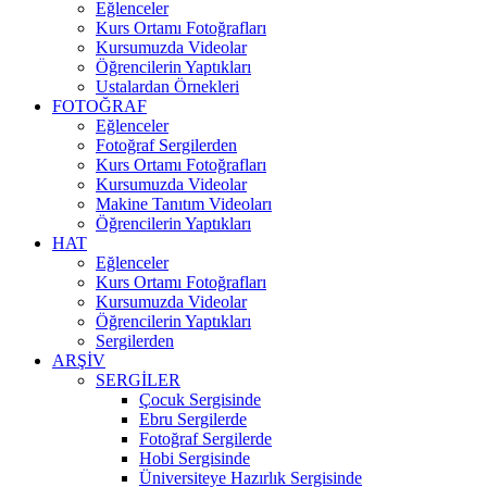
Eğlenceler
Kurs Ortamı Fotoğrafları
Kursumuzda Videolar
Öğrencilerin Yaptıkları
Ustalardan Örnekleri
FOTOĞRAF
Eğlenceler
Fotoğraf Sergilerden
Kurs Ortamı Fotoğrafları
Kursumuzda Videolar
Makine Tanıtım Videoları
Öğrencilerin Yaptıkları
HAT
Eğlenceler
Kurs Ortamı Fotoğrafları
Kursumuzda Videolar
Öğrencilerin Yaptıkları
Sergilerden
ARŞİV
SERGİLER
Çocuk Sergisinde
Ebru Sergilerde
Fotoğraf Sergilerde
Hobi Sergisinde
Üniversiteye Hazırlık Sergisinde