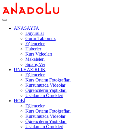
ANASAYFA
Duyurular
Gurur Tablomuz
Eğlenceler
Haberler
Kurs Videoları
Makaleleri
Sipariş Ver
UNI.HAZIRLIK
Eğlenceler
Kurs Ortamı Fotoğrafları
Kursumuzda Videolar
Öğrencilerin Yaptıkları
Ustalardan Örnekleri
HOBİ
Eğlenceler
Kurs Ortamı Fotoğrafları
Kursumuzda Videolar
Öğrencilerin Yaptıkları
Ustalardan Örnekleri