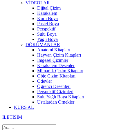
VİDEOLAR
Dijital Çizim
Karakalem
Kuru Boya
Pastel Boya
Perspektif
Sulu Boya
Yağlı Boya
DÖKÜMANLAR
Anatomi Kitapları
Hayvan Çizim Kitapları
İmgesel Çizimler
Karakalem Desenler
Mimarlık Çizim Kitapları
Obje Çizim Kitapları
Ödevler
Öğrenci Desenleri
Perspektif Çizimleri
Sulu Yağlı Boya Kitapları
Ustalardan Örnekler
KURS AL
İLETİSİM