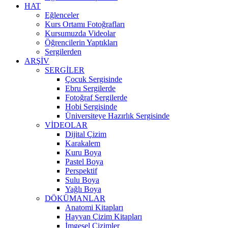
HAT
Eğlenceler
Kurs Ortamı Fotoğrafları
Kursumuzda Videolar
Öğrencilerin Yaptıkları
Sergilerden
ARŞİV
SERGİLER
Çocuk Sergisinde
Ebru Sergilerde
Fotoğraf Sergilerde
Hobi Sergisinde
Üniversiteye Hazırlık Sergisinde
VİDEOLAR
Dijital Çizim
Karakalem
Kuru Boya
Pastel Boya
Perspektif
Sulu Boya
Yağlı Boya
DÖKÜMANLAR
Anatomi Kitapları
Hayvan Çizim Kitapları
İmgesel Çizimler