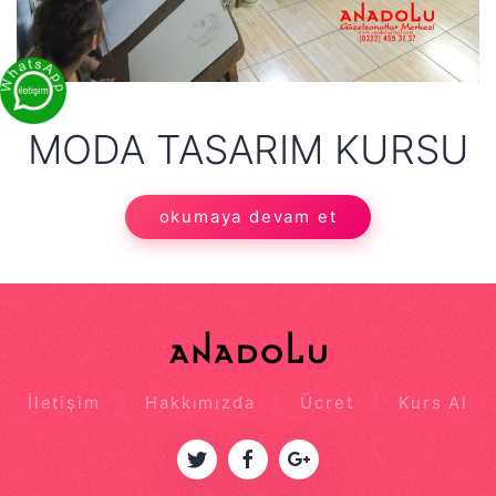
MODA TASARIM KURSU
okumaya devam et
İletişim
Hakkımızda
Ücret
Kurs Al