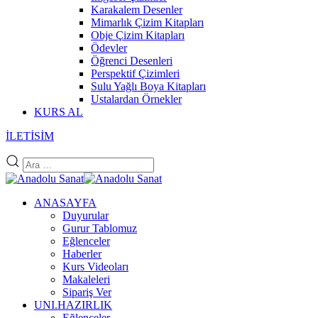
Karakalem Desenler
Mimarlık Çizim Kitapları
Obje Çizim Kitapları
Ödevler
Öğrenci Desenleri
Perspektif Çizimleri
Sulu Yağlı Boya Kitapları
Ustalardan Örnekler
KURS AL
İLETİSİM
ANASAYFA
Duyurular
Gurur Tablomuz
Eğlenceler
Haberler
Kurs Videoları
Makaleleri
Sipariş Ver
UNI.HAZIRLIK
Eğlenceler