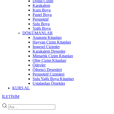
Dijital Çizim
Karakalem
Kuru Boya
Pastel Boya
Perspektif
Sulu Boya
Yağlı Boya
DÖKÜMANLAR
Anatomi Kitapları
Hayvan Çizim Kitapları
İmgesel Çizimler
Karakalem Desenler
Mimarlık Çizim Kitapları
Obje Çizim Kitapları
Ödevler
Öğrenci Desenleri
Perspektif Çizimleri
Sulu Yağlı Boya Kitapları
Ustalardan Örnekler
KURS AL
İLETİSİM