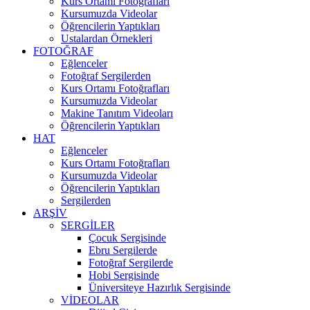
Kurs Ortamı Fotoğrafları
Kursumuzda Videolar
Öğrencilerin Yaptıkları
Ustalardan Örnekleri
FOTOĞRAF
Eğlenceler
Fotoğraf Sergilerden
Kurs Ortamı Fotoğrafları
Kursumuzda Videolar
Makine Tanıtım Videoları
Öğrencilerin Yaptıkları
HAT
Eğlenceler
Kurs Ortamı Fotoğrafları
Kursumuzda Videolar
Öğrencilerin Yaptıkları
Sergilerden
ARŞİV
SERGİLER
Çocuk Sergisinde
Ebru Sergilerde
Fotoğraf Sergilerde
Hobi Sergisinde
Üniversiteye Hazırlık Sergisinde
VİDEOLAR