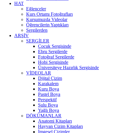
HAT
Eğlenceler
Kurs Ortamı Fotoğrafları
Kursumuzda Videolar
Öğrencilerin Yaptıkları
Sergilerden
ARŞİV
SERGİLER
Çocuk Sergisinde
Ebru Sergilerde
Fotoğraf Sergilerde
Hobi Sergisinde
Üniversiteye Hazırlık Sergisinde
VİDEOLAR
Dijital Çizim
Karakalem
Kuru Boya
Pastel Boya
Perspektif
Sulu Boya
Yağlı Boya
DÖKÜMANLAR
Anatomi Kitapları
Hayvan Çizim Kitapları
İmgesel Çizimler