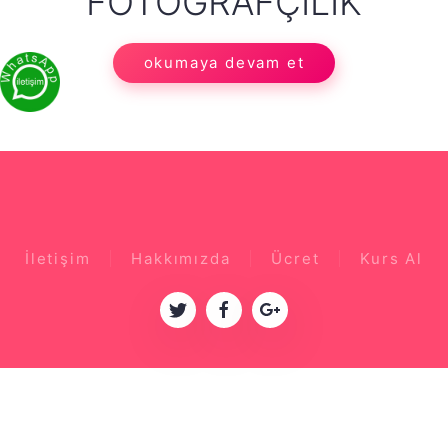
FOTOĞRAFÇILIK
okumaya devam et
İletişim
Hakkımızda
Ücret
Kurs Al