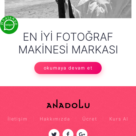
EN İYI FOTOĞRAF
MAKINESI MARKASI
okumaya devam et
İletişim
Hakkımızda
Ücret
Kurs Al