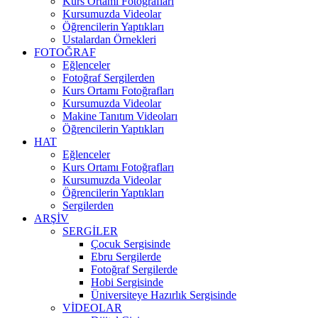
Kurs Ortamı Fotoğrafları
Kursumuzda Videolar
Öğrencilerin Yaptıkları
Ustalardan Örnekleri
FOTOĞRAF
Eğlenceler
Fotoğraf Sergilerden
Kurs Ortamı Fotoğrafları
Kursumuzda Videolar
Makine Tanıtım Videoları
Öğrencilerin Yaptıkları
HAT
Eğlenceler
Kurs Ortamı Fotoğrafları
Kursumuzda Videolar
Öğrencilerin Yaptıkları
Sergilerden
ARŞİV
SERGİLER
Çocuk Sergisinde
Ebru Sergilerde
Fotoğraf Sergilerde
Hobi Sergisinde
Üniversiteye Hazırlık Sergisinde
VİDEOLAR