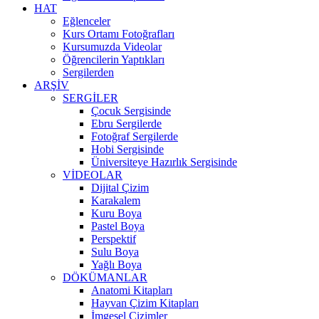
HAT
Eğlenceler
Kurs Ortamı Fotoğrafları
Kursumuzda Videolar
Öğrencilerin Yaptıkları
Sergilerden
ARŞİV
SERGİLER
Çocuk Sergisinde
Ebru Sergilerde
Fotoğraf Sergilerde
Hobi Sergisinde
Üniversiteye Hazırlık Sergisinde
VİDEOLAR
Dijital Çizim
Karakalem
Kuru Boya
Pastel Boya
Perspektif
Sulu Boya
Yağlı Boya
DÖKÜMANLAR
Anatomi Kitapları
Hayvan Çizim Kitapları
İmgesel Çizimler