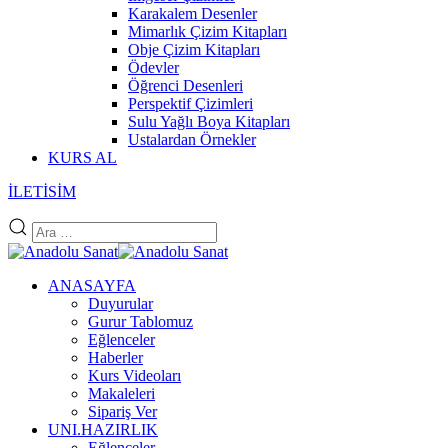
Karakalem Desenler
Mimarlık Çizim Kitapları
Obje Çizim Kitapları
Ödevler
Öğrenci Desenleri
Perspektif Çizimleri
Sulu Yağlı Boya Kitapları
Ustalardan Örnekler
KURS AL
İLETİSİM
ANASAYFA
Duyurular
Gurur Tablomuz
Eğlenceler
Haberler
Kurs Videoları
Makaleleri
Sipariş Ver
UNI.HAZIRLIK
Eğlenceler