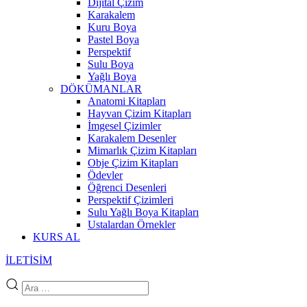
Dijital Çizim
Karakalem
Kuru Boya
Pastel Boya
Perspektif
Sulu Boya
Yağlı Boya
DÖKÜMANLAR
Anatomi Kitapları
Hayvan Çizim Kitapları
İmgesel Çizimler
Karakalem Desenler
Mimarlık Çizim Kitapları
Obje Çizim Kitapları
Ödevler
Öğrenci Desenleri
Perspektif Çizimleri
Sulu Yağlı Boya Kitapları
Ustalardan Örnekler
KURS AL
İLETİSİM