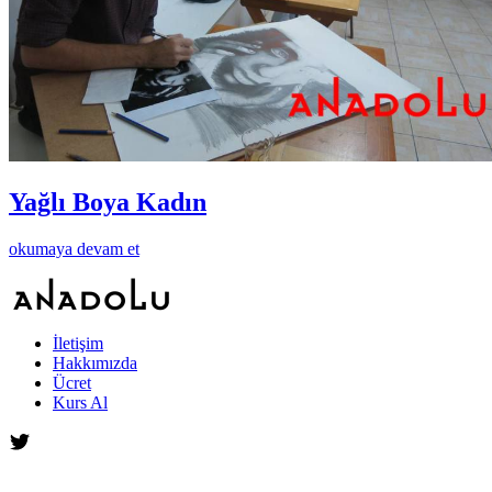
Yağlı Boya Kadın
okumaya devam et
İletişim
Hakkımızda
Ücret
Kurs Al